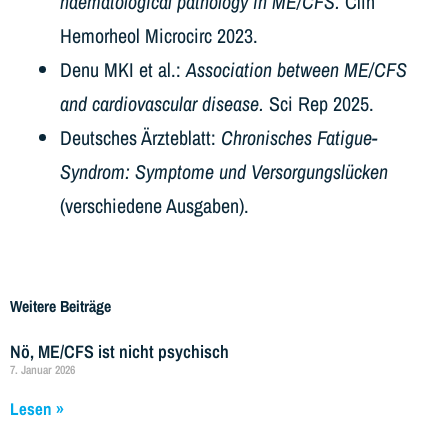
haematological pathology in ME/CFS.
Clin
Hemorheol Microcirc 2023.
Denu MKI et al.:
Association between ME/CFS
and cardiovascular disease.
Sci Rep 2025.
Deutsches Ärzteblatt:
Chronisches Fatigue-
Syndrom: Symptome und Versorgungslücken
(verschiedene Ausgaben).
Weitere Beiträge
Nö, ME/CFS ist nicht psychisch
7. Januar 2026
Lesen »