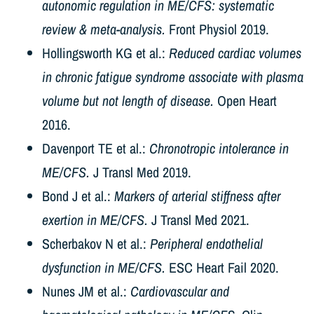
autonomic regulation in ME/CFS: systematic
review & meta-analysis.
Front Physiol 2019.
Hollingsworth KG et al.:
Reduced cardiac volumes
in chronic fatigue syndrome associate with plasma
volume but not length of disease.
Open Heart
2016.
Davenport TE et al.:
Chronotropic intolerance in
ME/CFS.
J Transl Med 2019.
Bond J et al.:
Markers of arterial stiffness after
exertion in ME/CFS.
J Transl Med 2021.
Scherbakov N et al.:
Peripheral endothelial
dysfunction in ME/CFS.
ESC Heart Fail 2020.
Nunes JM et al.:
Cardiovascular and