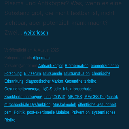
Plasma und Antikörper? Was, wenn es eine
Substanz gibt, die nicht testbar ist, nicht
sichtbar, aber potenziell krank macht?
weiterlesen
Zwei…
Veröffentlicht am
4. August 2025
Kategorisiert als
Allgemein
Verschlagwortet mit
Autoantikörper
,
Biofabrication
,
biomedizinische
Forschung
,
Blutserum
,
Blutspende
,
Bluttransfusion
,
chronische
Erkrankung
,
diagnostischer Marker
,
Gesundheitsrisiko
,
Gesundheitsvorsorge
,
IgG-Studie
,
Infektionsschutz
,
Krankheitsübertragung
,
Long COVID
,
ME/CFS
,
ME/CFS-Diagnostik
,
mitochondriale Dysfunktion
,
Muskelmodell
,
öffentliche Gesundheit
,
pem
,
Politik
,
post-exertionelle Malaise
,
Prävention
,
systemisches
Risiko