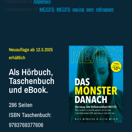
Kategorisiert als
Allgemein
Verschlagwortet mit
ME/CFS
,
MECFS
,
pacing
,
pem
,
rollingpem
Neuauflage ab 12.5.2025
erhältlich
Als Hörbuch,
Taschenbuch
und eBook.
286 Seiten
ISBN Taschenbuch:
9783769377606