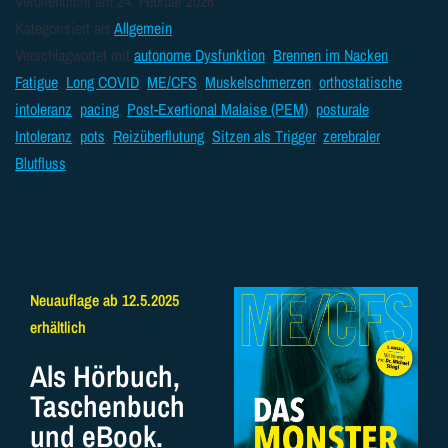
Veröffentlicht am
24. Februar 2026
Kategorisiert als
Allgemein
Verschlagwortet mit
autonome Dysfunktion
,
Brennen im Nacken
,
Fatigue
,
Long COVID
,
ME/CFS
,
Muskelschmerzen
,
orthostatische
intoleranz
,
pacing
,
Post-Exertional Malaise (PEM)
,
posturale
Intoleranz
,
pots
,
Reizüberflutung
,
Sitzen als Trigger
,
zerebraler
Blutfluss
Neuauflage ab 12.5.2025
erhältlich
Als Hörbuch,
Taschenbuch
und eBook.