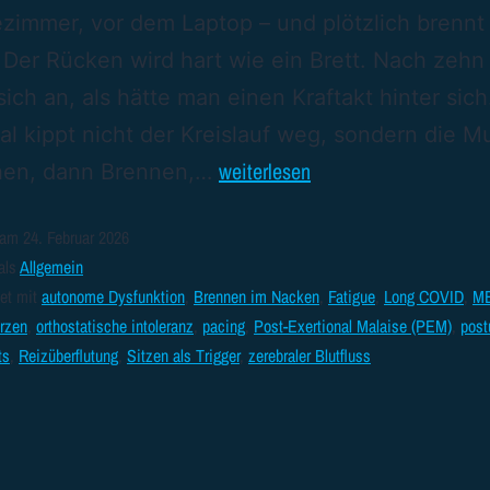
zimmer, vor dem Laptop – und plötzlich brennt
Der Rücken wird hart wie ein Brett. Nach zehn
 sich an, als hätte man einen Kraftakt hinter sich
 kippt nicht der Kreislauf weg, sondern die M
weiterlesen
ehen, dann Brennen,…
t am
24. Februar 2026
 als
Allgemein
tet mit
autonome Dysfunktion
,
Brennen im Nacken
,
Fatigue
,
Long COVID
,
M
rzen
,
orthostatische intoleranz
,
pacing
,
Post-Exertional Malaise (PEM)
,
post
ts
,
Reizüberflutung
,
Sitzen als Trigger
,
zerebraler Blutfluss