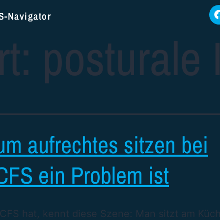
-Navigator
rt:
posturale 
m aufrechtes sitzen bei
FS ein Problem ist
FS hat, kennt diese Szene: Man sitzt am Küch