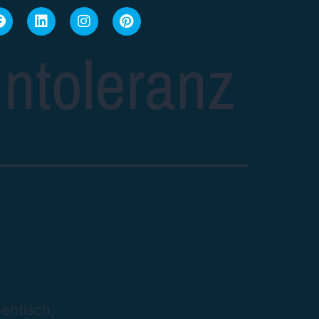
Intoleranz
entisch,